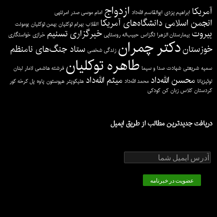
ازدواج
تصاویر جبهه جنوب اضافه شدند.
آمریکا
ابراهیم یزدی
ابوالقاسم الله‌داد
امام موسی صدر
امرللهی
بشنوید: در آمریکا با صدای همسر شهید (2)
انجمن اسلامی دانشگاه‌های آمریکا
انقلاب
بهرام توکلیان
بهمن توکلیان
بومونت
بیروت
خبرگزاری تسنیم
بشنوید: در آمریکا با صدای همسر شهید (۱)
بیمارستان الزهرا
تگزاس
حبیب‌اله روستایی
خرازی
خواستگاری
دکتر چمران
خوزستان
ستاد جنگ‌های نامنظم
تصاویر لبنان اضافه شدند.
زندگی شخصی
طاهره توکلیان
تصاویر شهادت اضافه شدند.
سمیه
شریعتی
شهادت
صدا و سیما
فرشته هاشمی
لامار
لبنان
محسن الله‌داد
میثم الله‌داد
لوئیزیانا
محمد الله‌داد
هلیکوپتر
هیوستون
پاوه
پل کرخه کور
کردستان
کلاس زبان
کن
کودکی
کتابخانه
صداها
دریافت جدیدترین مطالب از طریق ایمیل
تصاویر
ویدیو