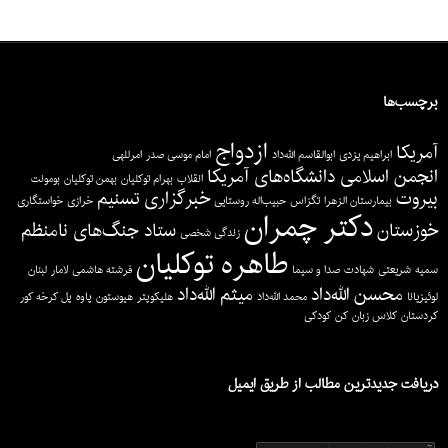
اخبار سایت
برچسب‌ها
ازدواج
تصاویر جبهه جنوب اضافه شدند.
آمریکا
ابراهیم یزدی
ابوالقاسم الله‌داد
امام موسی صدر
امرللهی
بشنوید: در آمریکا با صدای همسر شهید (2)
انجمن اسلامی دانشگاه‌های آمریکا
انقلاب
بهرام توکلیان
بهمن توکلیان
بومونت
بیروت
خبرگزاری تسنیم
بشنوید: در آمریکا با صدای همسر شهید (۱)
بیمارستان الزهرا
تگزاس
حبیب‌اله روستایی
خرازی
خواستگاری
دکتر چمران
خوزستان
ستاد جنگ‌های نامنظم
تصاویر لبنان اضافه شدند.
زندگی شخصی
طاهره توکلیان
تصاویر شهادت اضافه شدند.
سمیه
شریعتی
شهادت
صدا و سیما
فرشته هاشمی
لامار
لبنان
محسن الله‌داد
میثم الله‌داد
لوئیزیانا
محمد الله‌داد
هلیکوپتر
هیوستون
پاوه
پل کرخه کور
کردستان
کلاس زبان
کن
کودکی
کتابخانه
صداها
دریافت جدیدترین مطالب از طریق ایمیل
تصاویر