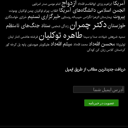
ازدواج
تصاویر جبهه جنوب اضافه شدند.
آمریکا
ابراهیم یزدی
ابوالقاسم الله‌داد
امام موسی صدر
امرللهی
بشنوید: در آمریکا با صدای همسر شهید (2)
انجمن اسلامی دانشگاه‌های آمریکا
انقلاب
بهرام توکلیان
بهمن توکلیان
بومونت
بیروت
خبرگزاری تسنیم
بشنوید: در آمریکا با صدای همسر شهید (۱)
بیمارستان الزهرا
تگزاس
حبیب‌اله روستایی
خرازی
خواستگاری
دکتر چمران
خوزستان
ستاد جنگ‌های نامنظم
تصاویر لبنان اضافه شدند.
زندگی شخصی
طاهره توکلیان
تصاویر شهادت اضافه شدند.
سمیه
شریعتی
شهادت
صدا و سیما
فرشته هاشمی
لامار
لبنان
محسن الله‌داد
میثم الله‌داد
لوئیزیانا
محمد الله‌داد
هلیکوپتر
هیوستون
پاوه
پل کرخه کور
کردستان
کلاس زبان
کن
کودکی
کتابخانه
صداها
دریافت جدیدترین مطالب از طریق ایمیل
تصاویر
ویدیو