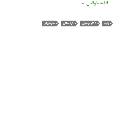
دست‌نویس شهید در مورد قائله‌ی پاوه
ادامه خواندن
←
پاوه
دکتر چمران
کردستان
هلیکوپتر