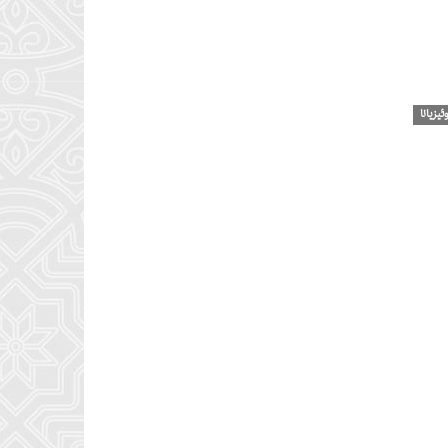
کاهش
صدا
از
کلیدهای
بالا
وئیزیانا
و
پایین
استفاده
کنید.