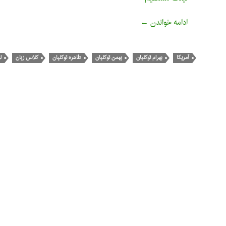
بشنوید: در آمریکا با صدای همسر شهید (۱)
ادامه خواندن
←
آمریکا
بهرام توکلیان
بهمن توکلیان
طاهره توکلیان
کلاس زبان
ل