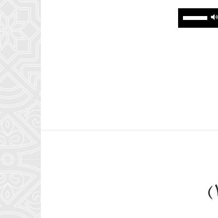
برای
افزایش
یا
کاهش
صدا
همسر شهید (۲)
از
کلیدهای
بالا
و
پایین
استفاده
کنید.