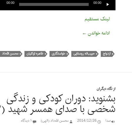
صوت
00:00
00:00
لینک مستقیم
بشنوید: دوران کودکی و زندگی شخصی با صدای 
ادامه خواندن
←
ازدواج
حبیب‌اله روستایی
خواستگاری
طاهره توکلیان
محسن الله‌داد
از نگاه دیگران
بشنوید: دوران کودکی و زندگی
شخصی با صدای همسر شهید (۲)
صدا
2014/12/26
محسن الله‌داد (الهی)
۱ دیدگاه