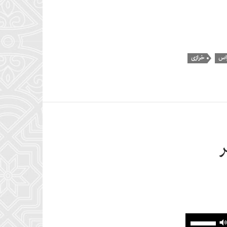
کاهش
صدا
از
کلیدهای
بالا
اس
خرازی
و
پایین
استفاده
کنید.
ر
برای