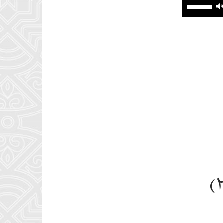
برای
افزایش
یا
کاهش
صدا
همسر شهید (۳)
از
کلیدهای
بالا
و
پایین
استفاده
کنید.