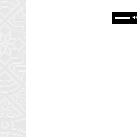
برای
افزایش
یا
کاهش
صدا
همسر شهید (۱)
از
کلیدهای
بالا
و
پایین
استفاده
کنید.