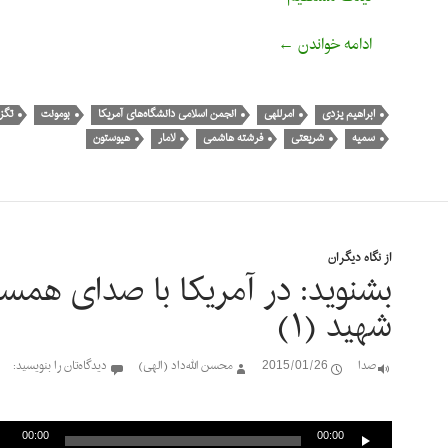
بشنوید: در آمریکا با صدای همسر شهید (۲)
ادامه خواندن
←
ابراهیم یزدی
امرللهی
انجمن اسلامی دانشگاه‌های آمریکا
بومونت
تگز
سمیه
شریعتی
فرشته هاشمی
لامار
هیوستون
از نگاه دیگران
بشنوید: در آمریکا با صدای همس
شهید (۱)
صدا
2015/01/26
محسن الله‌داد (الهی)
دیدگاه‌تان را بنویسید:
پخش‌کننده
صوت
00:00
00:00