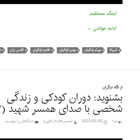
لینک مستقیم
بشنوید: در آمریکا با صدای همسر شهید (۱)
ادامه خواندن
←
آمریکا
بهرام توکلیان
بهمن توکلیان
طاهره توکلیان
کلاس زبان
ل
از نگاه دیگران
بشنوید: دوران کودکی و زندگی
شخصی با صدای همسر شهید (۳)
صدا
2015/01/02
محسن الله‌داد (الهی)
دیدگاه‌تان را بنویسید:
پخش‌کننده