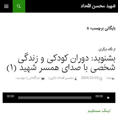
جست‌وجو
شهید محسن الله‌داد
رفتن
به
فهرست
اصلی
نوشته‌ها
بایگانی برچسب: s
از نگاه دیگران
بشنوید: دوران کودکی و زندگی
شخصی با صدای همسر شهید (۱)
صدا
2014/12/23
محسن الله‌داد (الهی)
دیدگاه‌تان را بنویسید:
پخش‌کننده
صوت
00:00
00:00
لینک مستقیم