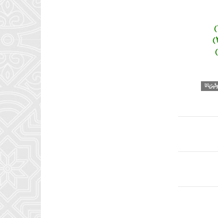
بالا
و
پایین
استفاده
کنید.
وئیزیانا